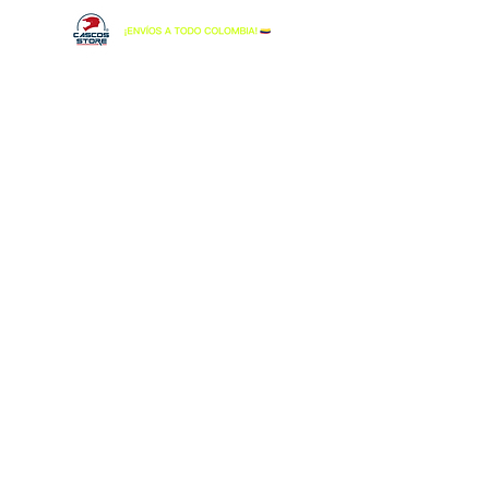
Cascos para moto en Colombia
En
Cascos Store
encuentras cascos para moto de
las mejores marcas, junto con chaquetas, botas,
guantes, maleteros, alforjas, intercomunicadores y
más.
Ordenar por
Filtros
Borrar todos
Filtros
Borrar todos
Mostrar objeto
Mostrar objeto