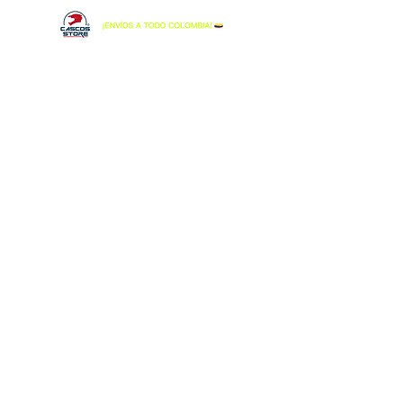
BELL
Tienda
/
BELL
Descubre las referencias más relevantes de Bell que
ofrecemos:
Bell Custom 500, Bell MX-9 Adventure MIPS,
Bell Eliminator, Bell Moto 3 y Bell Bullitt. Encuentra los
cascos Bell en Colombia
, todos
100 % originales
y
con
envíos a todo el país
.
CASCO BELL BULLITT
CASCO BELL BULLITT