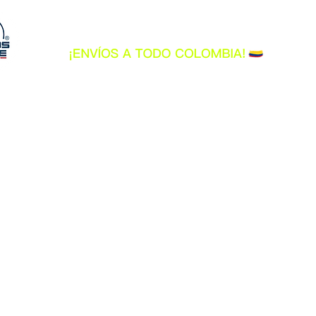
INICIO
CASCOS
INDUMENTARIA
A
Tienda
/
GUANTES
/
GUANTES ALPINESTARS