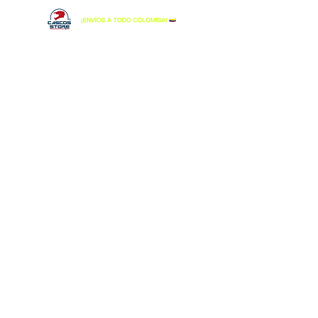
Lo sentimos, este producto no está disponible
Buscar productos
Mi cuenta
Seguimiento de pedidos
Favoritos
Cesta
Tarjetas Regalo
Mostrar precios en:
COP