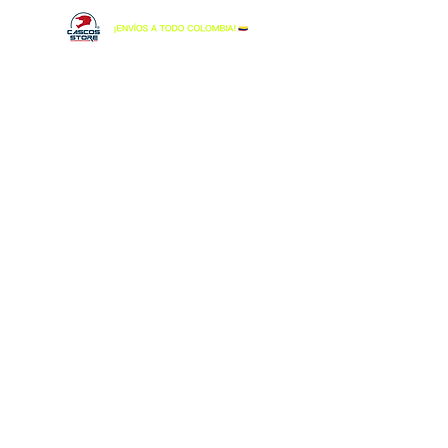
Lo sentimos, este producto no está disponible
Buscar productos
Mi cuenta
Seguimiento de pedidos
Favoritos
Cesta
Tarjetas Regalo
Mostrar precios en:
COP