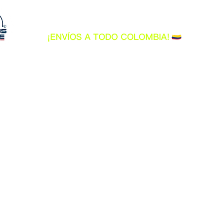
INICIO
CASCOS
INDUMENTARIA
A
Lo sentimos, este producto no está disponible
Buscar productos
Mi cuenta
Seguimiento de pedidos
Favoritos
Cesta
Tarjetas Regalo
Mostrar precios en:
COP